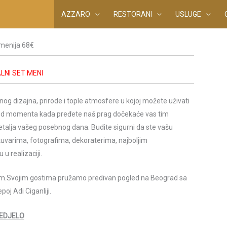
AZZARO
RESTORANI
USLUGE
menija 68€
LNI SET MENI
og dizajna, prirode i tople atmosfere u kojoj možete uživati
Od momenta kada pređete naš prag dočekaće vas tim
etalja vašeg posebnog dana. Budite sigurni da ste vašu
kuvarima, fotografima, dekoraterima, najboljim
u realizaciji.
om.Svojim gostima pružamo predivan pogled na Beograd sa
j Adi Ciganliji.
EDJELO