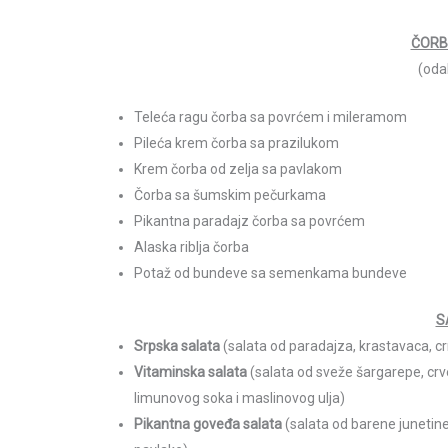
ČORBE
(oda
Teleća ragu čorba sa povrćem i mileramom
Pileća krem čorba sa prazilukom
Krem čorba od zelja sa pavlakom
Čorba sa šumskim pečurkama
Pikantna paradajz čorba sa povrćem
Alaska riblja čorba
Potaž od bundeve sa semenkama bundeve
S
Srpska salata
(salata od paradajza, krastavaca, crn
Vitaminska salata
(salata od sveže šargarepe, crv
limunovog soka i maslinovog ulja)
Pikantna goveđa salata
(salata od barene junetine