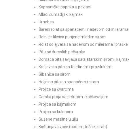
Kopaonička paprika u pavlaci
Mladi šumadijski kajmak
Urnebes
Šareni rolat sa spanaćem i nadevom od milerama 
Rolnice tikvica punjene mladim sirom
Rolat od ajvara sa nadevom od milerama i praške
Pita od šumskih pečuraka
Domaća pita savijača sa zlatarskim sirom i kajm
Kraljevska pita sa teletinom i prazilukom
Gibanica sa sirom
Heljdina pita sa spanaćem i sirom
Projice sa čvarcima
Carska proja sa pršutom i kačkavaljem
Projica sa kajmakom
Projica sa kulenom
Sušene masline u ulju
Koštunjavo voće (badem, lešnik, orah)