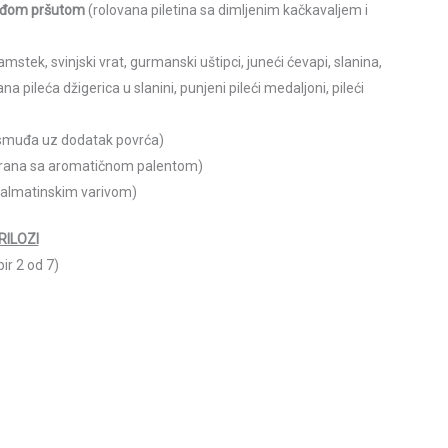
oveđom pršutom
(rolovana piletina sa dimljenim kačkavaljem i
amstek, svinjski vrat, gurmanski uštipci, juneći ćevapi, slanina,
pileća džigerica u slanini, punjeni pileći medaljoni, pileći
og smuđa uz dodatak povrća)
 šarana sa aromatičnom palentom)
 dalmatinskim varivom)
RILOZI
ir 2 od 7)