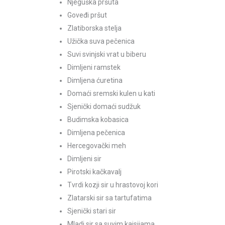
Njeguška pršuta
Goveđi pršut
Zlatiborska stelja
Užička suva pečenica
Suvi svinjski vrat u biberu
Dimljeni ramstek
Dimljena ćuretina
Domaći sremski kulen u kati
Sjenički domaći sudžuk
Budimska kobasica
Dimljena pečenica
Hercegovački meh
Dimljeni sir
Pirotski kačkavalj
Tvrdi kozji sir u hrastovoj kori
Zlatarski sir sa tartufatima
Sjenički stari sir
Mladi sir sa suvim kajsijama