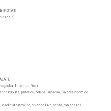
 I POTAŽI
bir 1od 7)
ALATE
og luka i ljute papričice)
enog kupusa, puterice, celera i susama, sa dresingom od
, kiselih krastavčića, crvenog luka, senfa, majoneza i