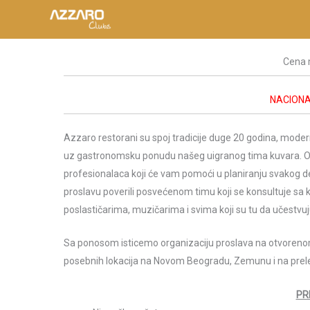
Пређи
на
садржај
Cena 
NACIONA
Azzaro restorani su spoj tradicije duge 20 godina, modern
uz gastronomsku ponudu našeg uigranog tima kuvara. 
profesionalaca koji će vam pomoći u planiranju svakog d
proslavu poverili posvećenom timu koji se konsultuje sa 
poslastičarima, muzičarima i svima koji su tu da učestvuju 
Sa ponosom isticemo organizaciju proslava na otvoren
posebnih lokacija na Novom Beogradu, Zemunu i na prelepo
PR