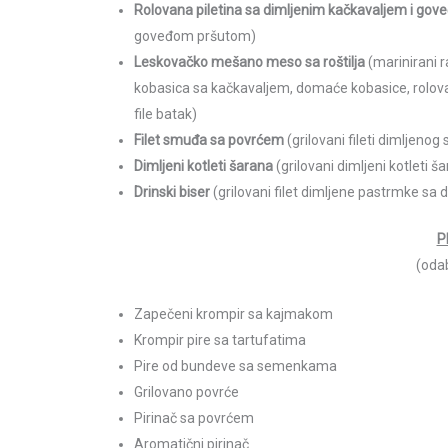
Rolovana piletina sa dimljenim kačkavaljem i g
goveđom pršutom)
Leskovačko mešano meso sa roštilja
(marinirani r
kobasica sa kačkavaljem, domaće kobasice, rolovana 
file batak)
Filet smuđa sa povrćem
(grilovani fileti dimljen
Dimljeni kotleti šarana
(grilovani dimljeni kotleti
Drinski biser
(grilovani filet dimljene pastrmke sa
P
(odab
Zapečeni krompir sa kajmakom
Krompir pire sa tartufatima
Pire od bundeve sa semenkama
Grilovano povrće
Pirinač sa povrćem
Aromatični pirinač