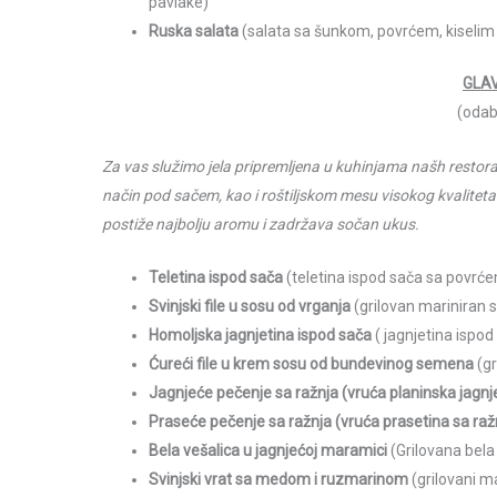
pavlake)
Ruska salata
(salata sa šunkom, povrćem, kiseli
GLA
(odab
Za vas služimo jela pripremljena u kuhinjama našh restor
način pod sačem, kao i roštiljskom mesu visokog kvaliteta
postiže najbolju aromu i zadržava sočan ukus.
Teletina ispod sača
(teletina ispod sača sa povr
Svinjski file u sosu od vrganja
(grilovan mariniran s
Homoljska jagnjetina ispod sača
( jagnjetina ispo
Ćureći file u krem sosu od bundevinog semena
(gr
Jagnjeće pečenje sa ražnja (vruća planinska jagnje
Praseće pečenje sa ražnja (vruća prasetina sa raž
Bela vešalica u jagnjećoj maramici
(Grilovana bela
Svinjski vrat sa medom i ruzmarinom
(grilovani m