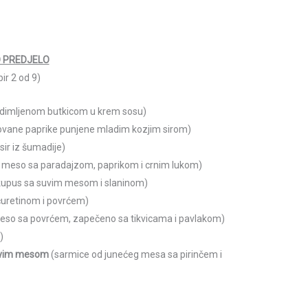
 PREDJELO
ir 2 od 9)
 dimljenom butkicom u krem sosu)
ovane paprike punjene mladim kozjim sirom)
sir iz šumadije)
e meso sa paradajzom, paprikom i crnim lukom)
i kupus sa suvim mesom i slaninom)
ćuretinom i povrćem)
eso sa povrćem, zapečeno sa tikvicama i pavlakom)
)
suvim mesom
(sarmice od junećeg mesa sa pirinčem i