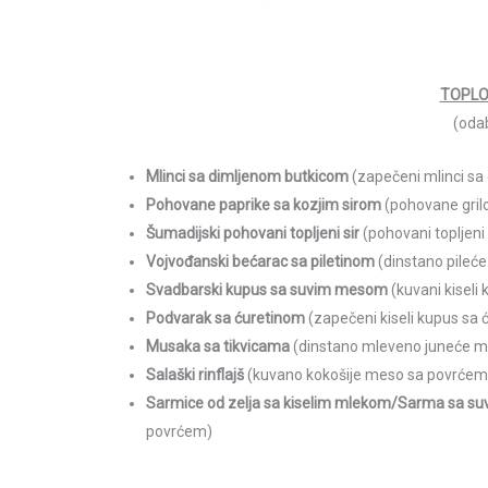
TOPLO
(odab
Mlinci sa dimljenom butkicom
(zapečeni mlinci sa
Pohovane paprike sa kozjim sirom
(pohovane gril
Šumadijski pohovani topljeni sir
(pohovani topljeni 
Vojvođanski bećarac sa piletinom
(dinstano pileć
Svadbarski kupus sa suvim mesom
(kuvani kisel
Podvarak sa ćuretinom
(zapečeni kiseli kupus sa 
Musaka sa tikvicama
(dinstano mleveno juneće m
Salaški rinflajš
(kuvano kokošije meso sa povrćem
Sarmice od zelja sa kiselim mlekom/Sarma sa 
povrćem)