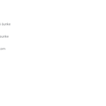
i šunke
 sunke
akom