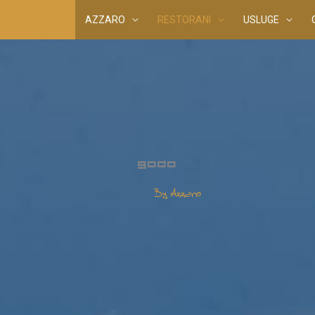
AZZARO
RESTORANI
USLUGE
GODO
By Azzaro