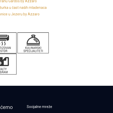
oranu Gardoš by Azzaro
 žurka u čast naših mladenaca
onice u Jezeru by Azzaro
vaćemo
Socijalne mreže