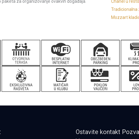
ko paketa za organizovanje ovakvih događaja.
Chanel u rest
Tradicionalna
Mozzart kladi
t
Ostavite kontakt Poz