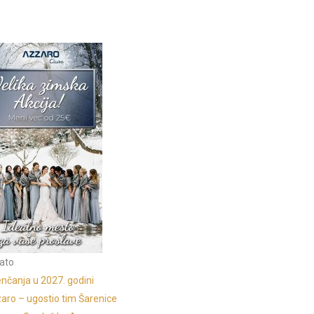
ato
nčanja u 2027. godini
aro – ugostio tim Šarenice