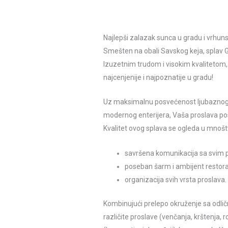
Najlepši zalazak sunca u gradu i vrhu
Smešten na obali Savskog keja, splav
Izuzetnim trudom i visokim kvalitetom,
najcenjenije i najpoznatije u gradu!
Uz maksimalnu posvećenost ljubaznog o
modernog enterijera, Vaša proslava pos
Kvalitet ovog splava se ogleda u mnošt
savršena komunikacija sa svim 
poseban šarm i ambijent restor
organizacija svih vrsta proslava.
Kombinujući prelepo okruženje sa odli
različite proslave (venčanja, krštenja,