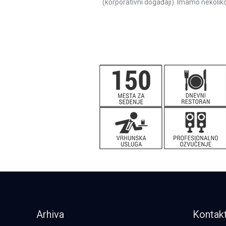
(korporativni događaji). Imamo nekoli
Arhiva
Kontak