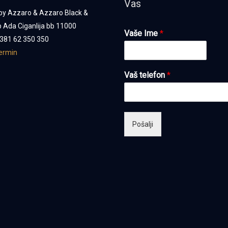
Vas
by Azzaro & Azzaro Black &
 Ada Ciganlija bb 11000
Vaše Ime
*
381 62 350 350
termin
Vaš telefon
*
Pošalji