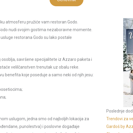
nsku atmosferu pružiće vam restoran Godo.
 Godo nudi svojim gostima nezaboravne momente.
 usluge restorana Godo su lako postale
soblja, savršene specijalitete iz Azzaro paketa i
taće velilčanstven trenutak uz obalu reke.
vu benefita koje poseduje a samo neki od njih jesu:
posetiocima;
ana;
Poslednje dod
čnom uslugom, jedna smo od najboljih lokacija za
Trendovi za ve
 rođendane, punolestva) i poslovne događaje
Gardoš by Azz